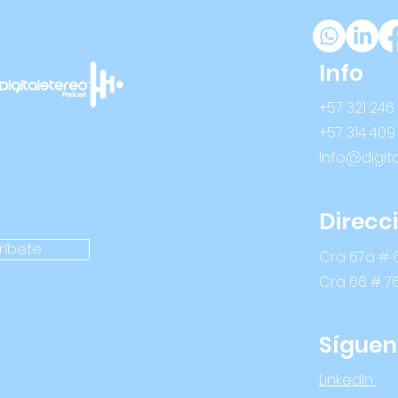
Info
+57 321 246
+57 314 409
Info@digit
Direcc
ríbete
Cra 67a # 6
Cra 66 # 7
Síguen
LinkedIn