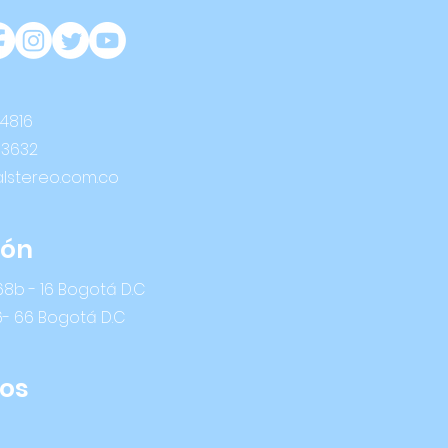
 4816
 3632
alstereo.com.co
ión
8b - 16 Bogotá D.C
6- 66 Bogotá D.C
os