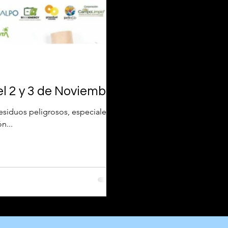
el 2 y 3 de Noviembre
esiduos peligrosos, especiales y
n...