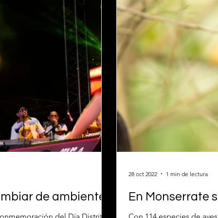
28 oct 2022
1 min de lectura
ambiar de ambiente
En Monserrate s
la conmemoración del Día Distrital
Con 114 especies de aves e