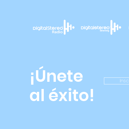
¡Únete
Insc
al éxito!