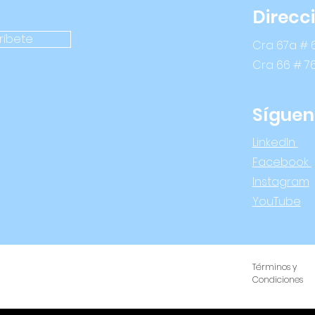
Direcc
ríbete
Cra 67a # 6
Cra 66 # 7
Síguen
LinkedIn
Facebook
Instagram
YouTube
Términos y
Condiciones