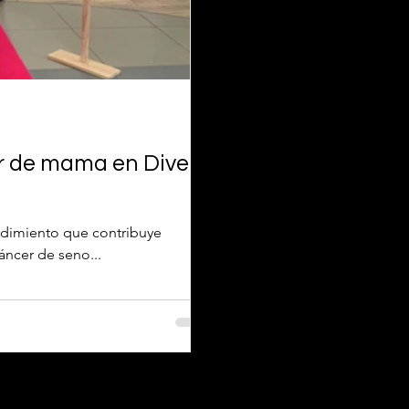
r de mama en Diver
ndimiento que contribuye
áncer de seno...