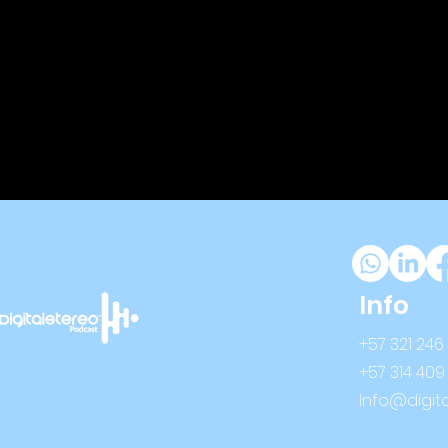
Info
+57 321 246
+57 314 409
Info@digit