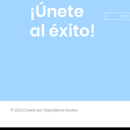
¡Únete
Insc
al éxito!
© 2025 Creado por
DigitalStereo Studios