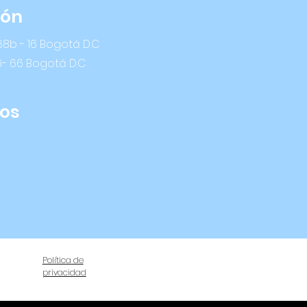
ión
8b - 16 Bogotá D.C
6- 66 Bogotá D.C
os
Política de
privacidad