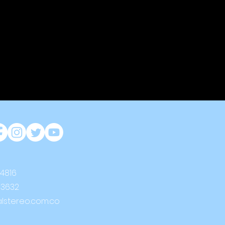
 4816
 3632
alstereo.com.co