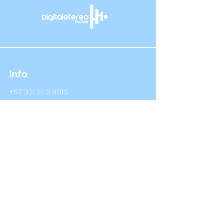
Info
+57 321 246 4816
+57 314 409 3632
Info@digitalstereo.com.co
Dirección
Cra 67a # 68b - 16 Bogotá D.C
Cra 66 # 76- 66 Bogotá D.C
Síguenos
LinkedIn