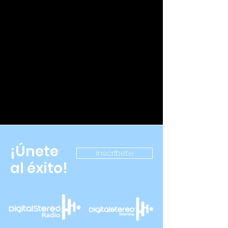
¡Únete
Inscríbete
al éxito!