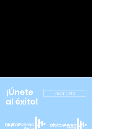
¡Únete
Inscríbete
al éxito!