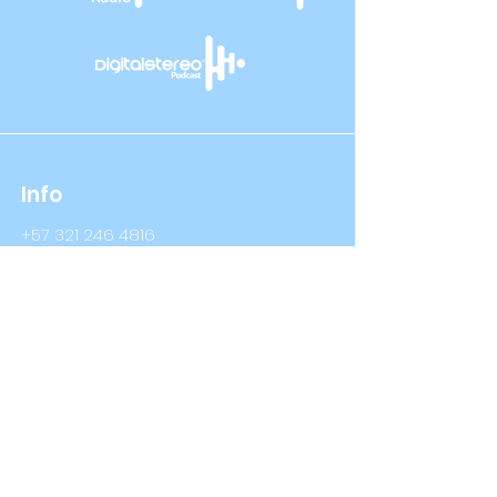
Info
+57 321 246 4816
+57 314 409 3632
Info@digitalstereo.com.co
Dirección
Cra 67a # 68b - 16 Bogotá D.C
Cra 66 # 76- 66 Bogotá D.C
Síguenos