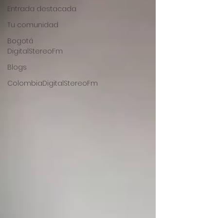
Entrada destacada
Tu comunidad
Bogotá
DigitalStereoFm
Blogs
ColombiaDigitalStereoFm