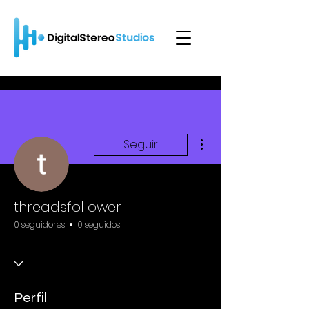
Más acciones
Seguir
threadsfollower
0 seguidores
0 seguidos
Perfil