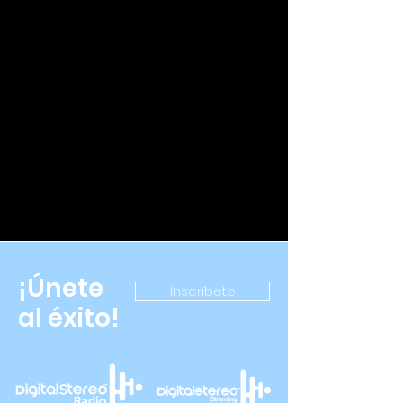
¡Únete
Inscríbete
al éxito!