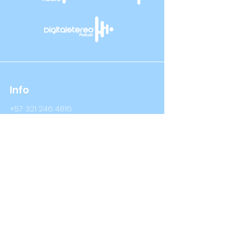
Info
+57 321 246 4816
+57 314 409 3632
Info@digitalstereo.com.co
Dirección
Cra 67a # 68b - 16 Bogotá D.C
Cra 66 # 76- 66 Bogotá D.C
Síguenos