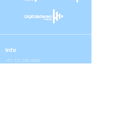
Info
+57 321 246 4816
+57 314 409 3632
Info@digitalstereo.com.co
Dirección
Cra 67a # 68b - 16 Bogotá D.C
Cra 66 # 76- 66 Bogotá D.C
Síguenos