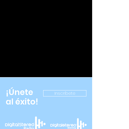
¡Únete
Inscríbete
al éxito!