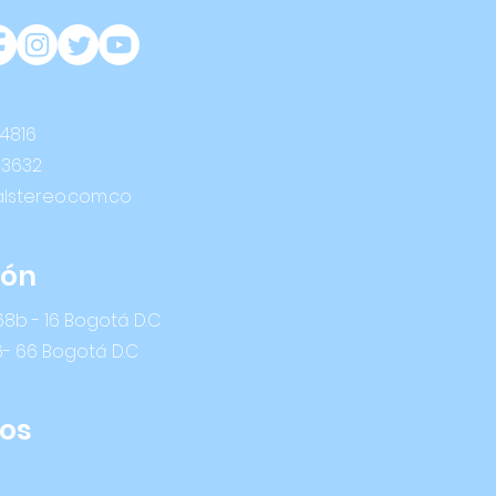
 4816
 3632
alstereo.com.co
ión
8b - 16 Bogotá D.C
6- 66 Bogotá D.C
os