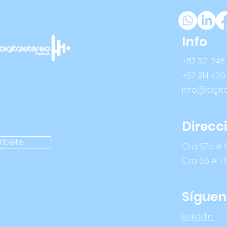
Info
+57 321 246
+57 314 409
Info@digit
Direcc
ríbete
Cra 67a # 6
Cra 66 # 7
Síguen
LinkedIn