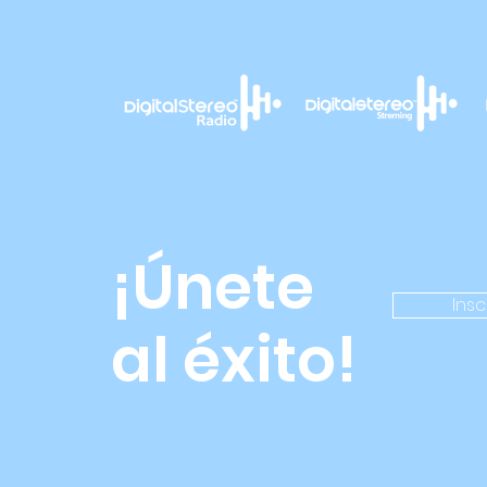
¡Únete
Insc
al éxito!