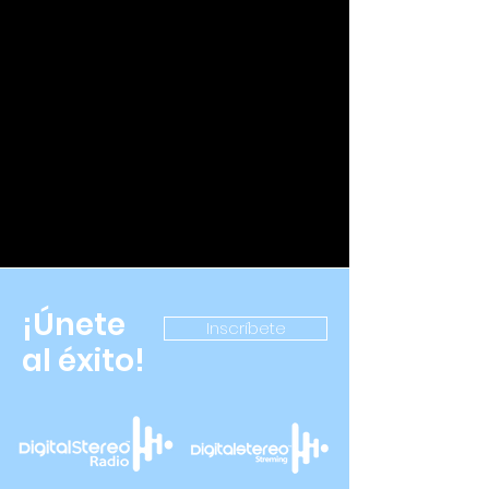
¡Únete
Inscríbete
al éxito!