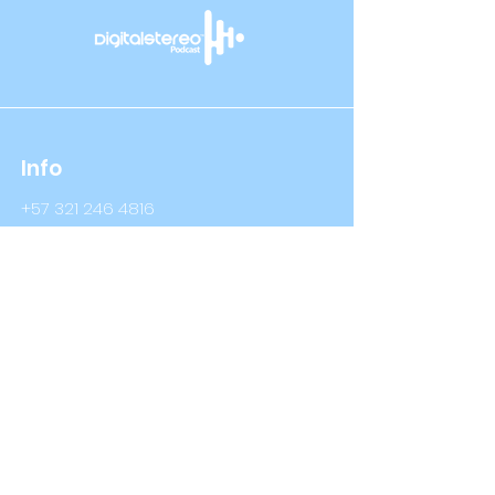
Info
+57 321 246 4816
+57 314 409 3632
Info@digitalstereo.com.co
Dirección
Cra 67a # 68b - 16 Bogotá D.C
Cra 66 # 76- 66 Bogotá D.C
Síguenos
LinkedIn