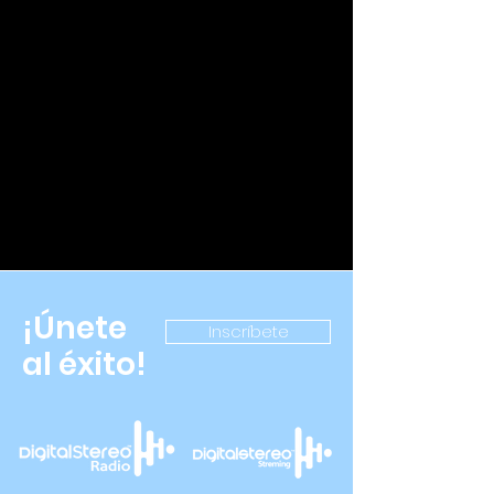
¡Únete
Inscríbete
al éxito!