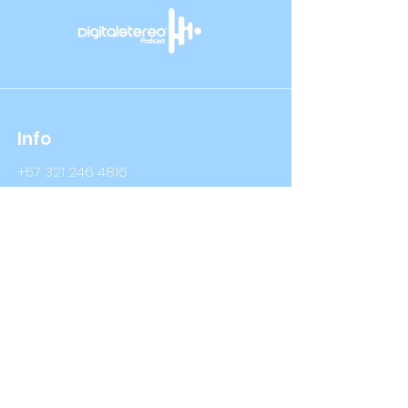
Info
+57 321 246 4816
+57 314 409 3632
Info@digitalstereo.com.co
Dirección
Cra 67a # 68b - 16 Bogotá D.C
Cra 66 # 76- 66 Bogotá D.C
Síguenos
LinkedIn