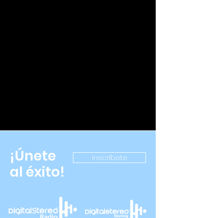
¡Únete
Inscríbete
al éxito!