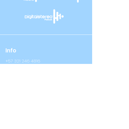
Info
+57 321 246 4816
+57 314 409 3632
Info@digitalstereo.com.co
Dirección
Cra 67a # 68b - 16 Bogotá D.C
Cra 66 # 76- 66 Bogotá D.C
Síguenos