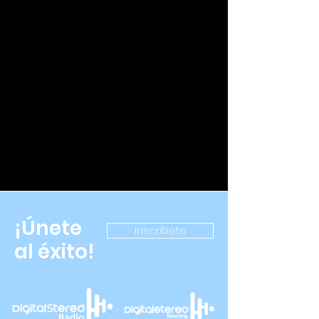
¡Únete
Inscríbete
al éxito!