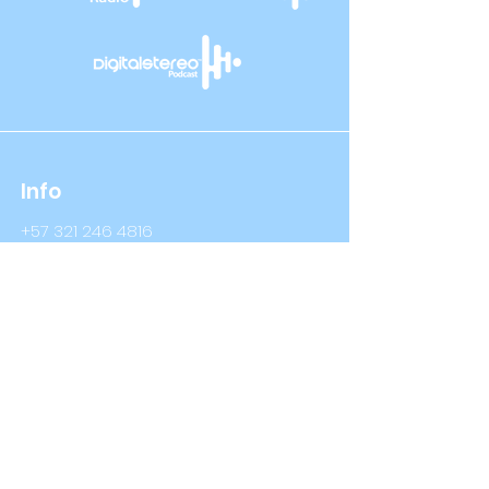
Info
+57 321 246 4816
+57 314 409 3632
Info@digitalstereo.com.co
Dirección
Cra 67a # 68b - 16 Bogotá D.C
Cra 66 # 76- 66 Bogotá D.C
Síguenos