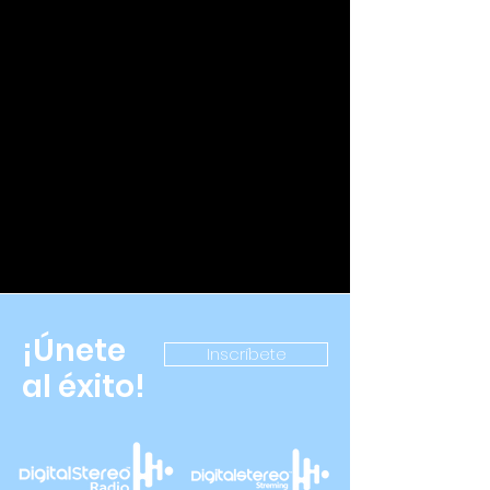
¡Únete
Inscríbete
al éxito!