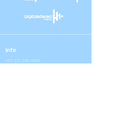
Info
+57 321 246 4816
+57 314 409 3632
Info@digitalstereo.com.co
Dirección
Cra 67a # 68b - 16 Bogotá D.C
Cra 66 # 76- 66 Bogotá D.C
Síguenos