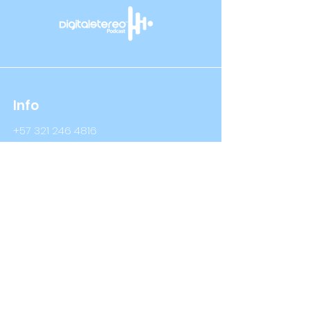
Info
+57 321 246 4816
+57 314 409 3632
Info@digitalstereo.com.co
Dirección
Cra 67a # 68b - 16 Bogotá D.C
Cra 66 # 76- 66 Bogotá D.C
Síguenos
LinkedIn