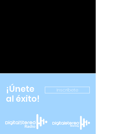
¡Únete
Inscríbete
al éxito!