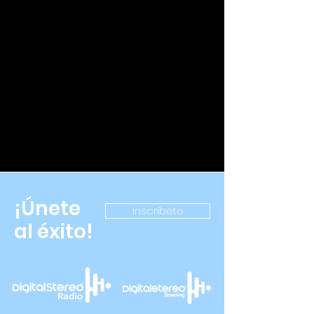
¡Únete
Inscríbete
al éxito!