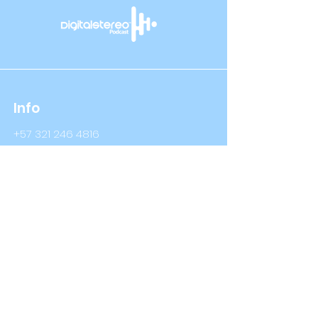
Info
+57 321 246 4816
+57 314 409 3632
Info@digitalstereo.com.co
Dirección
Cra 67a # 68b - 16 Bogotá D.C
Cra 66 # 76- 66 Bogotá D.C
Síguenos
LinkedIn