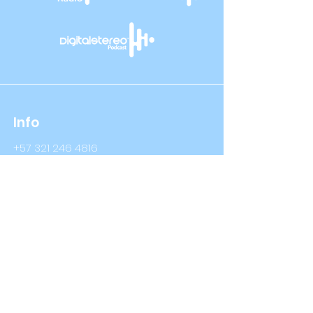
Info
+57 321 246 4816
+57 314 409 3632
Info@digitalstereo.com.co
Dirección
Cra 67a # 68b - 16 Bogotá D.C
Cra 66 # 76- 66 Bogotá D.C
Síguenos