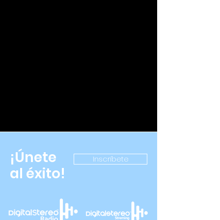
¡Únete
Inscríbete
al éxito!