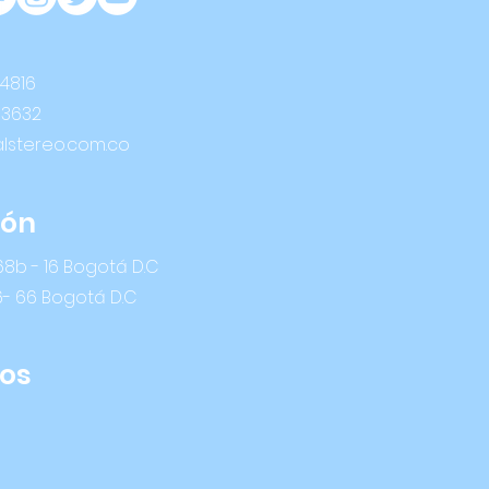
 4816
 3632
alstereo.com.co
ión
8b - 16 Bogotá D.C
6- 66 Bogotá D.C
os