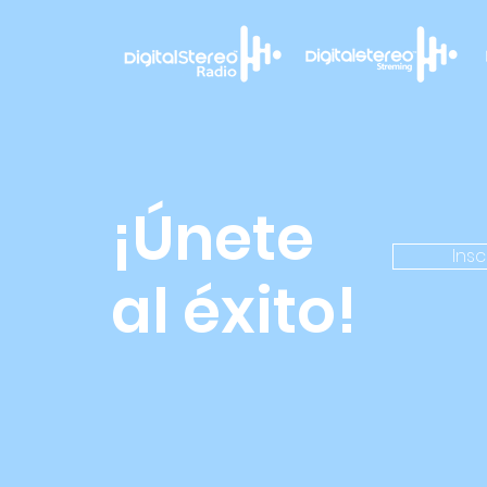
¡Únete
Insc
al éxito!