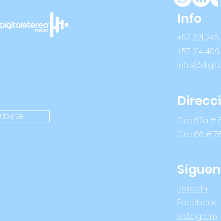
Info
+57 321 246
+57 314 409
Info@digit
Direcc
ríbete
Cra 67a # 6
Cra 66 # 7
Síguen
LinkedIn
Facebook
Instagram