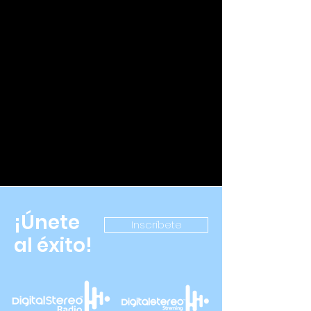
¡Únete
Inscríbete
al éxito!