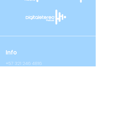
Info
+57 321 246 4816
+57 314 409 3632
Info@digitalstereo.com.co
Dirección
Cra 67a # 68b - 16 Bogotá D.C
Cra 66 # 76- 66 Bogotá D.C
Síguenos