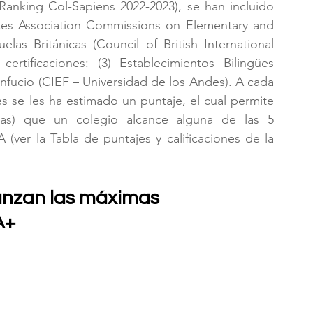
(Ranking Col-Sapiens 2022-2023), se han incluido 
ates Association Commissions on Elementary and 
as Británicas (Council of British International 
rtificaciones: (3) Establecimientos Bilingües 
fucio (CIEF – Universidad de los Andes). A cada 
es se les ha estimado un puntaje, el cual permite 
mas) que un colegio alcance alguna de las 5 
calificaciones: AAA++, AAA+, AAA, AA y A (ver la Tabla de puntajes y calificaciones de la 
anzan las máximas 
A+