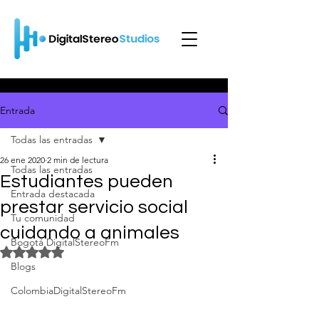
Entrada
Todas las entradas
26 ene 2020
2 min de lectura
Todas las entradas
Estudiantes pueden
Entrada destacada
prestar servicio social
Tu comunidad
cuidando a animales
Bogotá DigitalStereoFm
Obtuvo NaN de 5 estrellas.
Blogs
ColombiaDigitalStereoFm