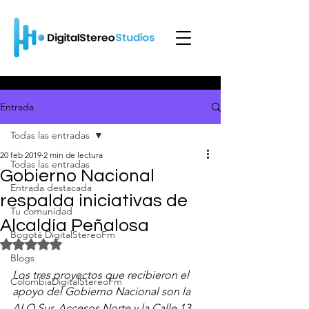
Entrada
Todas las entradas
20 feb 2019
2 min de lectura
Todas las entradas
Gobierno Nacional
Entrada destacada
respalda iniciativas de
Tu comunidad
Alcaldía Peñalosa
Bogotá DigitalStereoFm
Obtuvo NaN de 5 estrellas.
Blogs
Los tres proyectos que recibieron el 
ColombiaDigitalStereoFm
apoyo del Gobierno Nacional son la 
ALO Sur, Accesos Norte y la Calle 13.