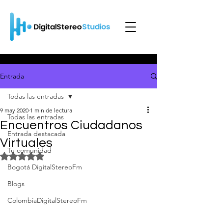
Entrada
Todas las entradas
9 may 2020
1 min de lectura
Todas las entradas
Encuentros Ciudadanos
Entrada destacada
Virtuales
Tu comunidad
Obtuvo NaN de 5 estrellas.
Bogotá DigitalStereoFm
Blogs
ColombiaDigitalStereoFm