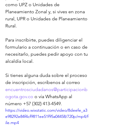
como UPZ o Unidades de 
Planeamiento Zonal y, si vives en zona 
rural, UPR o Unidades de Planeamiento 
Rural. 
Para inscribirte, puedes diligenciar el 
formulario a continuación o en caso de 
necesitarlo, puedes pedir apoyo con tu 
alcaldía local.
Si tienes alguna duda sobre el proceso 
de inscripción, escríbenos al correo 
encuentrosciudadanos@participacionb
ogota.gov.co
 o vía WhatsApp al 
número +57 (302) 413-4549.
https://video.wixstatic.com/video/8deefe_a3
e98292e84f4cf9811ee51f95a04458/720p/mp4/f
ile.mp4