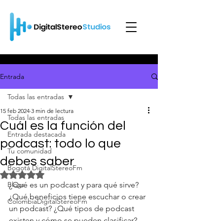
Entrada
Todas las entradas
15 feb 2024
3 min de lectura
Todas las entradas
Cuál es la función del
Entrada destacada
podcast: todo lo que
Tu comunidad
debes saber
Bogotá DigitalStereoFm
Obtuvo NaN de 5 estrellas.
Blogs
¿Qué es un podcast y para qué sirve? 
¿Qué beneficios tiene escuchar o crear 
ColombiaDigitalStereoFm
un podcast? ¿Qué tipos de podcast 
existen y cómo se pueden clasificar? 