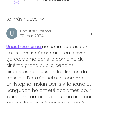
Historias de éxito en el
Qué hacer cuan
podcast CASO 63: cómo
un podcast: con
un guión chileno
para crecer y m
conquistó el mundo
Lo más nuevo
Unautre Cinema
29 mar 2024
Unautrecinéma 
ne se limite pas aux 
seuls films indépendants ou d'avant-
garde. Même dans le domaine du 
cinéma grand public, certains 
cinéastes repoussent les limites du 
possible. Des réalisateurs comme 
Christopher Nolan, Denis Villeneuve et 
Bong Joon-ho ont été acclamés pour 
leurs films ambitieux et stimulants qui 
incitent le public à penser au-delà 
des limites de la narration 
traditionnelle.
Me gusta
Reaccionar