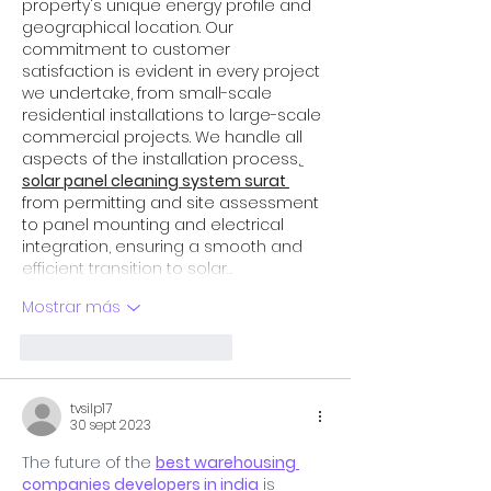
property's unique energy profile and 
geographical location. Our 
commitment to customer 
satisfaction is evident in every project 
we undertake, from small-scale 
residential installations to large-scale 
commercial projects. We handle all 
aspects of the installation process,
solar panel cleaning system surat 
from permitting and site assessment 
to panel mounting and electrical 
integration, ensuring a smooth and 
efficient transition to solar…
Mostrar más
Me gusta
Reaccionar
tvsilp17
30 sept 2023
The future of the 
best warehousing 
companies developers in india
 is 