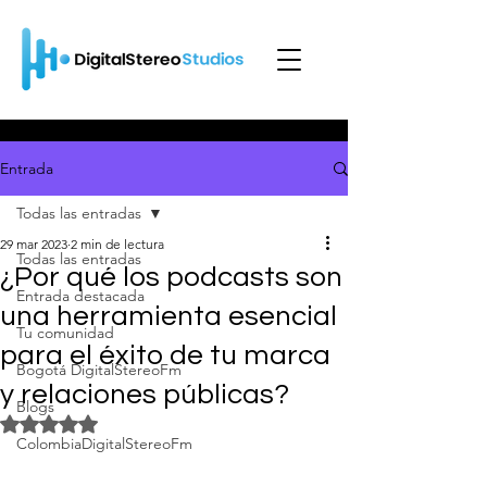
Entrada
Todas las entradas
29 mar 2023
2 min de lectura
Todas las entradas
¿Por qué los podcasts son
Entrada destacada
una herramienta esencial
Tu comunidad
para el éxito de tu marca
Bogotá DigitalStereoFm
y relaciones públicas?
Blogs
Obtuvo NaN de 5 estrellas.
ColombiaDigitalStereoFm