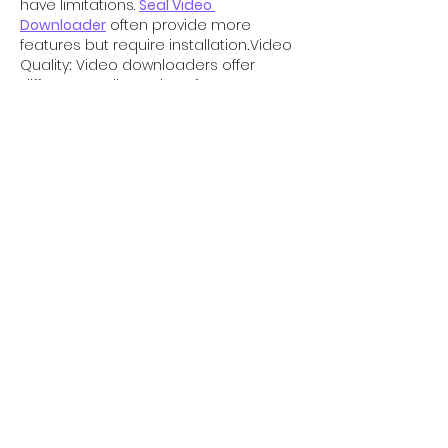
have limitations. 
Seal Video 
Downloader
 often provide more 
features but require installation
.
Video 
Quality
:
 Video downloaders offer 
different quality options for 
downloading videos. Make sure to 
choose the quality that suits your 
needs.Supported Formats Check if 
the video downloader supports the 
video formats you need. Common 
formats include MP4, AVI, WMV, etc.
Me gusta
Reaccionar
oldmain mumbai
29 jun 2023
The popularity of Old Mumbai Matka 
has not been without challenges 
old 
mumbai matka
 and controversies. 
Due to its illegal status in many parts 