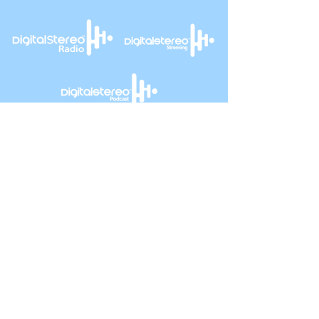
Info
+57 321 246 4816
+57 314 409 3632
Info@digitalstereo.com.co
Dirección
Cra 67a # 68b - 16 Bogotá D.C