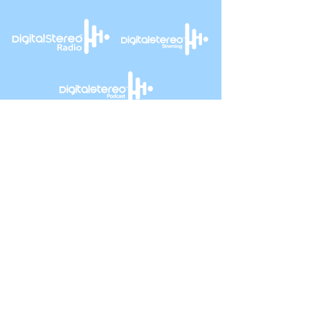
Info
+57 321 246 4816
+57 314 409 3632
Info@digitalstereo.com.co
Dirección
Cra 67a # 68b - 16 Bogotá D.C