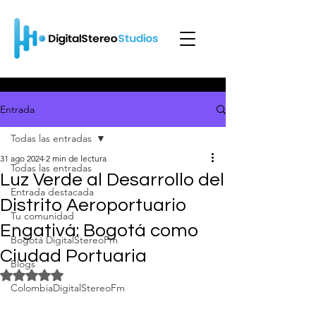
Entrada
Todas las entradas
31 ago 2024
2 min de lectura
Todas las entradas
Luz Verde al Desarrollo del
Entrada destacada
Distrito Aeroportuario
Tu comunidad
Engativá: Bogotá como
Bogotá DigitalStereoFm
Ciudad Portuaria
Blogs
Obtuvo NaN de 5 estrellas.
ColombiaDigitalStereoFm