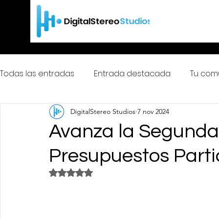
Todas las entradas
Entrada destacada
Tu com
DigitalStereo Studios
7 nov 2024
ColombiaDigitalStereoFm
Avanza la Segunda 
Presupuestos Parti
Obtuvo NaN de 5 estrellas.