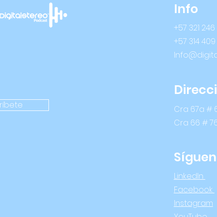
Info
+57 321 246
+57 314 409
Info@digit
Direcc
ríbete
Cra 67a # 6
Cra 66 # 7
Síguen
LinkedIn
Facebook
Instagram
YouTube