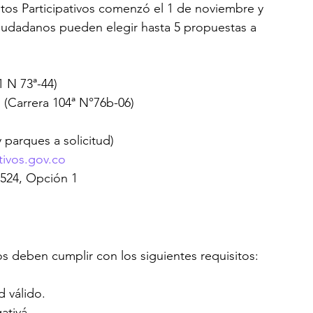
stos Participativos comenzó el 1 de noviembre y 
ciudadanos pueden elegir hasta 5 propuestas a 
1 N 73ª-44)
(Carrera 104ª N°76b-06)
 parques a solicitud)
tivos.gov.co
1524, Opción 1
os deben cumplir con los siguientes requisitos:
 válido.
ativá.