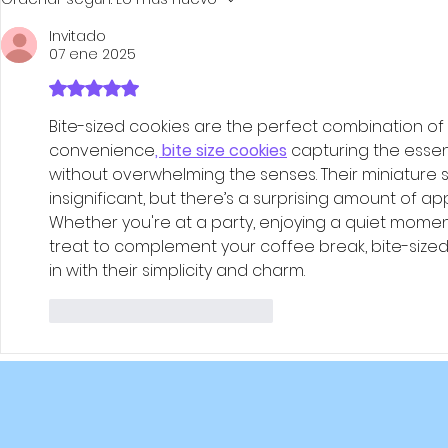
Invitado
07 ene 2025
Obtuvo 5 de 5 estrellas.
Bite-sized cookies are the perfect combination of 
convenience
, bite size cookies
 capturing the esse
without overwhelming the senses. Their miniature
insignificant, but there’s a surprising amount of app
Whether you're at a party, enjoying a quiet moment
treat to complement your coffee break, bite-size
in with their simplicity and charm.
Me gusta
Reaccionar