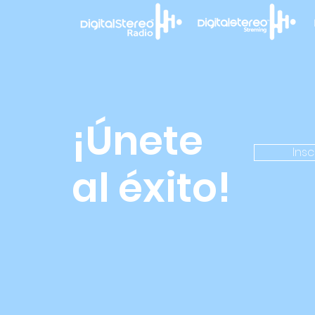
¡Únete
Insc
al éxito!