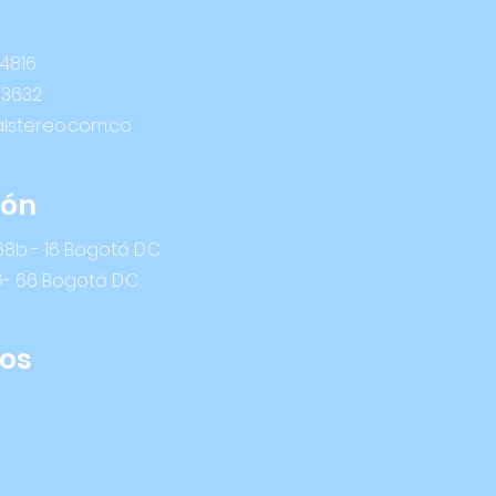
 4816
 3632
alstereo.com.co
ión
8b - 16 Bogotá D.C
6- 66 Bogotá D.C
os